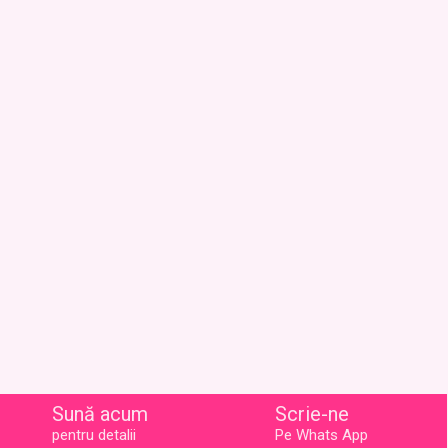
Sună acum
Scrie-ne
pentru detalii
Pe Whats App