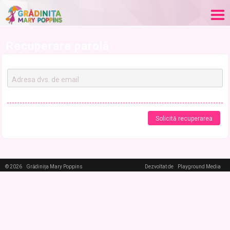
Recuperare parolă
Solicită recuperarea
© 2026
Grădinița Mary Poppins
Dezvoltat de
Playground Media